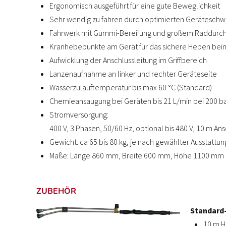
Ergonomisch ausgeführt für eine gute Beweglichkeit
Sehr wendig zu fahren durch optimierten Gerätesch
Fahrwerk mit Gummi-Bereifung und großem Raddurc
Kranhebepunkte am Gerät für das sichere Heben bei
Aufwicklung der Anschlussleitung im Griffbereich
Lanzenaufnahme an linker und rechter Geräteseite
Wasserzulauftemperatur bis max 60 °C (Standard)
Chemieansaugung bei Geräten bis 21 L/min bei 200 b
Stromversorgung:
400 V, 3 Phasen, 50/60 Hz, optional bis 480 V, 10 m An
Gewicht: ca 65 bis 80 kg, je nach gewählter Ausstattun
Maße: Länge 860 mm, Breite 600 mm, Höhe 1100 mm
ZUBEHÖR
Standard
10 m H