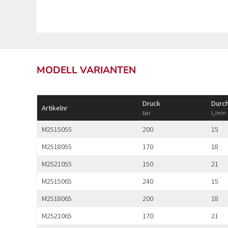
MODELL VARIANTEN
Druck
Durc
Artikelnr
bar
L/min
M2515055
200
15
M2518055
170
18
M2521055
150
21
M2515065
240
15
M2518065
200
18
M2521065
170
21