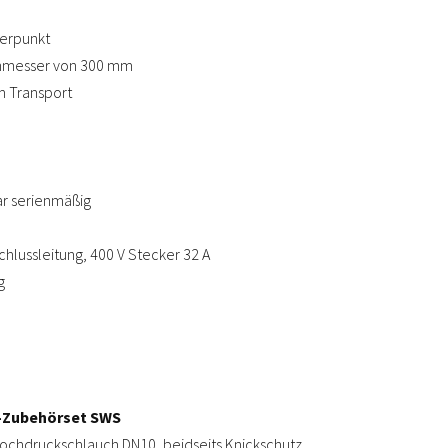
werpunkt
hmesser von 300 mm
m Transport
ar serienmäßig
schlussleitung, 400 V Stecker 32 A
g
-Zubehörset SWS
ochdruckschlauch DN10, beidseits Knickschutz