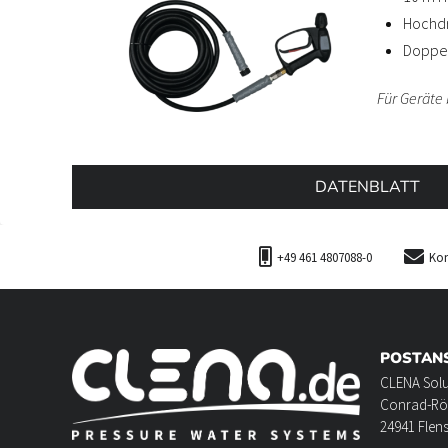
Hochdr
Doppel
Für Geräte 
DATENBLATT
+49 461 4807088-0
Kon
POSTAN
CLENA Sol
Conrad-Rö
24941 Flen