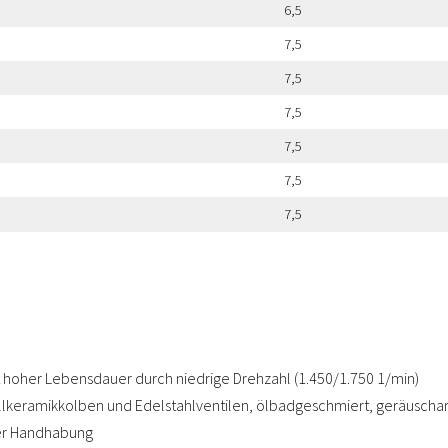
6,5
7,5
7,5
7,5
7,5
7,5
7,5
it hoher Lebensdauer durch niedrige Drehzahl (1.450/1.750 1/min)
llkeramikkolben und Edelstahlventilen, ölbadgeschmiert, geräuschar
der Handhabung