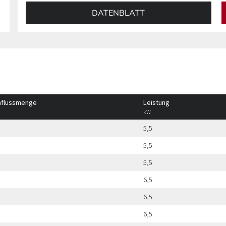
DATENBLATT
hflussmenge
Leistung
kW
5,5
5,5
5,5
6,5
6,5
6,5