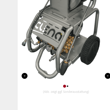
0
1
(Abb. zeigt ggf. Sonderausstattung)