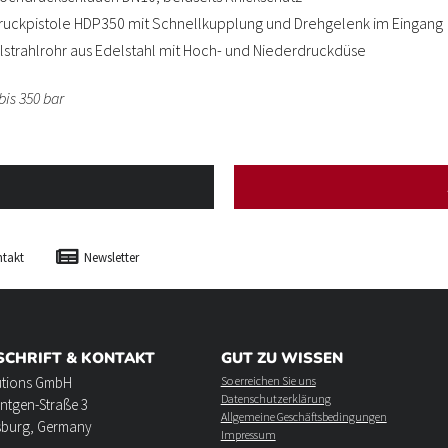
uckpistole HDP350 mit Schnellkupplung und Drehgelenk im Eingang
strahlrohr aus Edelstahl mit Hoch- und Niederdruckdüse
bis 350 bar
takt
Newsletter
SCHRIFT & KONTAKT
GUT ZU WISSEN
utions GmbH
So erreichen Sie uns
Datenschutzerklärung
ntgen-Straße 3
Allgemeine Geschäftsbedingungen
sburg, Germany
Impressum