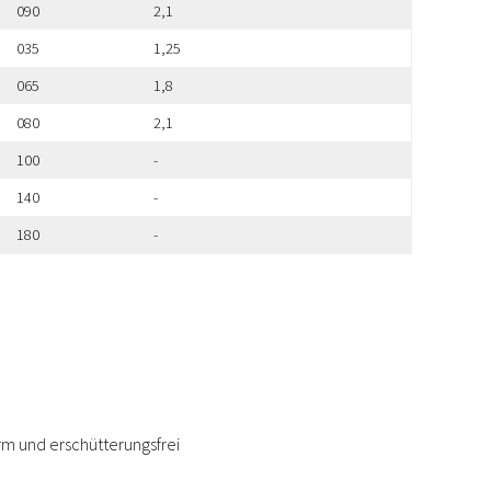
090
2,1
035
1,25
065
1,8
080
2,1
100
-
140
-
180
-
m und erschütterungsfrei