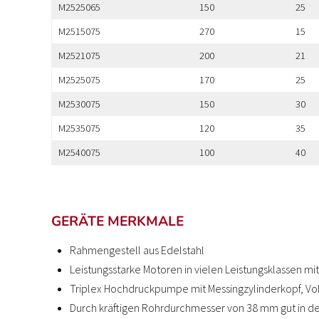
M2525065
150
25
M2515075
270
15
M2521075
200
21
M2525075
170
25
M2530075
150
30
M2535075
120
35
M2540075
100
40
GERÄTE MERKMALE
Rahmengestell aus Edelstahl
Leistungsstarke Motoren in vielen Leistungsklassen m
Triplex Hochdruckpumpe mit Messingzylinderkopf, Vo
Durch kräftigen Rohrdurchmesser von 38 mm gut in 