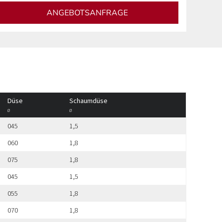
ANGEBOTSANFRAGE
Düse
Schaumdüse
ø
ø
045
1,5
060
1,8
075
1,8
045
1,5
055
1,8
070
1,8