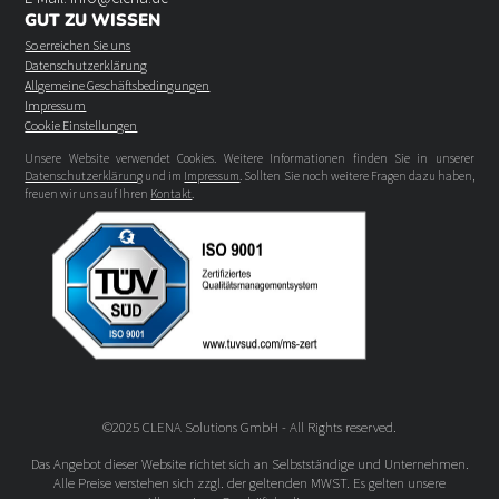
GUT ZU WISSEN
So erreichen Sie uns
Datenschutzerklärung
Allgemeine Geschäftsbedingungen
Impressum
Cookie Einstellungen
Unsere Website verwendet Cookies. Weitere Informationen finden Sie in unserer
Datenschutzerklärung
und im
Impressum
. Sollten Sie noch weitere Fragen dazu haben,
freuen wir uns auf Ihren
Kontakt
.
©2025 CLENA Solutions GmbH - All Rights reserved.
Das Angebot dieser Website richtet sich an Selbstständige und Unternehmen.
Alle Preise verstehen sich zzgl. der geltenden MWST. Es gelten unsere