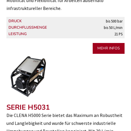
Mobilität und Flexibilität für Arbeiten außerhalb
infrastruktureller Bereiche.
DRUCK
bis 500 bar
DURCHFLUSSMENGE
bis 50 L/min
LEISTUNG
21 PS
MEHR INFOS
SERIE H5031
Die CLENA H5000 Serie bietet das Maximum an Robustheit
und Langlebigkeit und wurde für schwerste industrielle
Umgebungen und Baustellen konzipiert. Mit 30 L/min