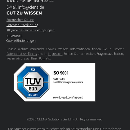
Telefax: +49 461 4807088-44
E-Mail: info@clena.de
GUT ZU WISSEN
So erreichen Sie uns
Datenschutzerklärung
Allgemeine Geschäftsbedingungen
Impressum
Cookie Einstellungen
Unsere Website verwendet Cookies. Weitere Informationen finden Sie in unserer
Datenschutzerklärung
und im
Impressum
. Sollten Sie noch weitere Fragen dazu haben,
freuen wir uns auf Ihren
Kontakt
.
©2025 CLENA Solutions GmbH - All Rights reserved.
Das Angebot dieser Website richtet sich an Selbstständige und Unternehmen.