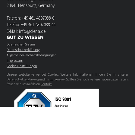
24941 Flensburg, Germany
Telefon: +49 461 4807088-0
Telefax: +49 461 4807088-44
E-Mail: info@clena.de
GUT ZU WISSEN
So erreichen Sie uns
Datenschutzerklärung
Allgemeine Geschäftsbedingungen
Impressum
Cookie Einstellungen
Unsere Website verwendet Cookies. Weitere Informationen finden Sie in unserer
Datenschutzerklärung
und im
Impressum
. Sollten Sie noch weitere Fragen dazu haben,
freuen wir uns auf Ihren
Kontakt
.