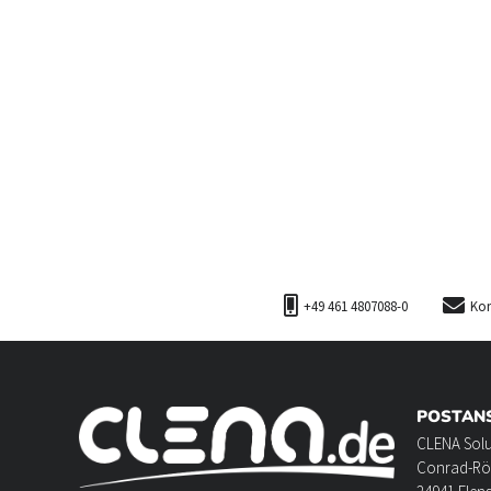
+49 461 4807088-0
Kon
POSTAN
CLENA Sol
Conrad-Rö