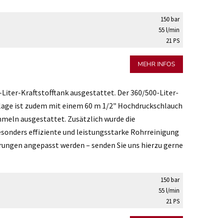
150 bar
55 l/min
21 PS
MEHR INFOS
iter-Kraftstofftank ausgestattet. Der 360/500-Liter-
nlage ist zudem mit einem 60 m 1/2" Hochdruckschlauch
meln ausgestattet. Zusätzlich wurde die
esonders effiziente und leistungsstarke Rohrreinigung
erungen angepasst werden – senden Sie uns hierzu gerne
150 bar
55 l/min
21 PS