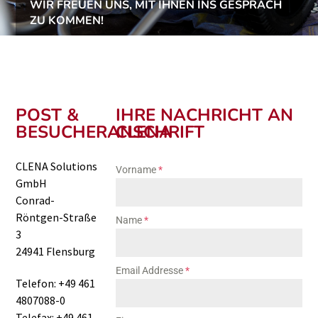
WIR FREUEN UNS, MIT IHNEN INS GESPRÄCH
ZU KOMMEN!
POST &
IHRE NACHRICHT AN
BESUCHERANSCHRIFT
CLENA
CLENA Solutions
Vorname
*
GmbH
Conrad-
Röntgen-Straße
Name
*
3
24941 Flensburg
Email Addresse
*
Telefon: +49 461
4807088-0
Telefax: +49 461