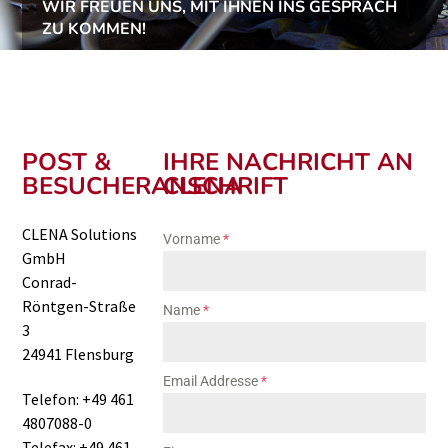
WIR FREUEN UNS, MIT IHNEN INS GESPRÄCH
ZU KOMMEN!
POST &
IHRE NACHRICHT AN
BESUCHERANSCHRIFT
CLENA
CLENA Solutions
Vorname
*
GmbH
Conrad-
Röntgen-Straße
Name
*
3
24941 Flensburg
Email Addresse
*
Telefon: +49 461
4807088-0
Telefax: +49 461